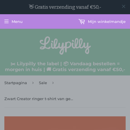
Menu
Mijn winkelmandje
✂️ Lilypilly the label | 📦 Vandaag bestellen =
morgen in huis | 🚚 Gratis verzending vanaf €50,-
›
›
Startpagina
Sale
Zwart Creator ringer t-shirt van gekamd katoen met zwart artwork