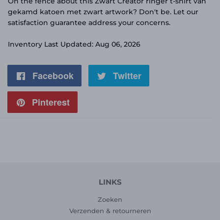
On the fence about this Zwart Creator ringer t-shirt van
gekamd katoen met zwart artwork? Don't be. Let our
satisfaction guarantee address your concerns.
Inventory Last Updated: Aug 06, 2026
Facebook
Delen
Twitter
Twitteren
op
op
Pinterest
Pinnen
Facebook
Twitter
op
Pinterest
LINKS
Zoeken
Verzenden & retourneren