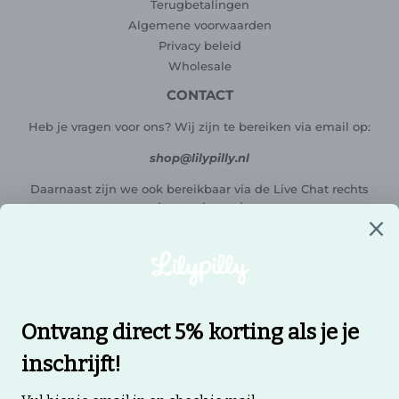
Terugbetalingen
Algemene voorwaarden
Privacy beleid
Wholesale
CONTACT
Heb je vragen voor ons? Wij zijn te bereiken via email op:
shop@lilypilly.nl
Daarnaast zijn we ook bereikbaar via de Live Chat rechts
onderaan de pagina.
We staan klaar voor al jouw vragen, opmerkingen, ideeën en
feedback.
Neem contact met ons op, vinden we leuk!
NIEUWSBRIEF
Promoties, nieuwe producten en uitverkoop rechtstreeks in je
inbox.